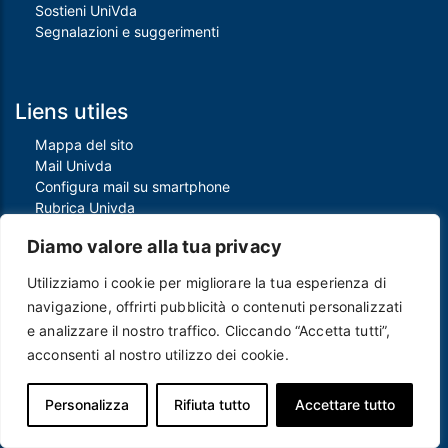
Sostieni UniVda
Segnalazioni e suggerimenti
Liens utiles
Mappa del sito
Mail Univda
Configura mail su smartphone
Rubrica Univda
Oggi all'Univda
Diamo valore alla tua privacy
Utilizziamo i cookie per migliorare la tua esperienza di
Piè di pagina
navigazione, offrirti pubblicità o contenuti personalizzati
Crediti
e analizzare il nostro traffico. Cliccando “Accetta tutti”,
Note legali
acconsenti al nostro utilizzo dei cookie.
Contatti
Privacy e Cookie policy
Protezione dei dati personali
Personalizza
Rifiuta tutto
Accettare tutto