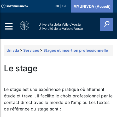
MYUNIVDA (Accedi)
FR
|
EN
Università della Valle d'Aosta
Université de la Vallée d'Aoste
Cerca
Univda
>
Services
>
Stages et insertion professionnelle
Le stage
Le stage est une expérience pratique où alternent
étude et travail. Il facilite le choix professionnel par le
contact direct avec le monde de l’emploi. Les textes
de référence du stage sont :