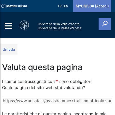
MYUNIVDA (Accedi)
FR
|
EN
Università della Valle d'Aosta
Université de la Vallée d'Aoste
Cerca
Univda
Valuta questa pagina
I campi contrassegnati con
*
sono obbligatori.
Quale pagina del sito web stai valutando?
Le caratteristiche di questa pagina incontrano le mie