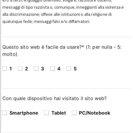
e/o a terzi; linguaggio offensivo, volgare, razzista e osceno;
messaggi di tipo razzista o, comunque, inneggianti alla violenza e
alla discriminazione; offese alle istituzioni o alla religione di
qualunque fede; messaggi falsi e/o diffamatori.
Questo sito web è facile da usare?* (1: per nulla - 5:
molto)
1
2
3
4
5
Con quale dispositivo hai visitato il sito web?
Smartphone
Tablet
PC/Notebook