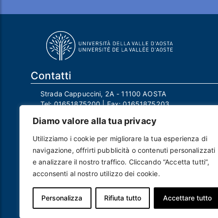
Contatti
Strada Cappuccini, 2A - 11100 AOSTA
Tel:
01651875200
| Fax:
01651875203
Email:
info@univda.it
Diamo valore alla tua privacy
Mail Responsabile Protezione dei Dati:
rpd@univda.it
Utilizziamo i cookie per migliorare la tua esperienza di
Posta certificata:
protocollo@pec.univda.it
navigazione, offrirti pubblicità o contenuti personalizzati
P.IVA 01040890079 e C.F. 91041130070
e analizzare il nostro traffico. Cliccando “Accetta tutti”,
Codice Univoco Ufficio: UF2EU2
acconsenti al nostro utilizzo dei cookie.
Nome ufficio: Uff_eFatturaPA
Codice IPA: uvdau_ao
Personalizza
Rifiuta tutto
Accettare tutto
Piè di pagina
Crediti
Note legali
Contatti
Privacy e Cookie policy