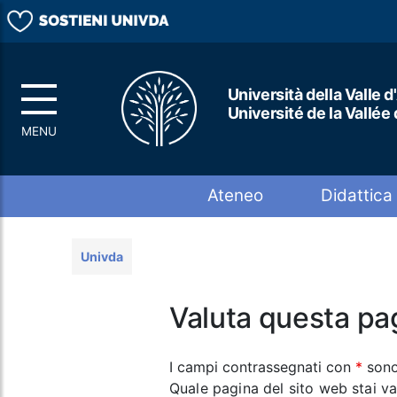
Università della Valle d
Université de la Vallée
Top menu
Ateneo
Didattica
Univda
Valuta questa pa
I campi contrassegnati con
*
sono
Quale pagina del sito web stai v