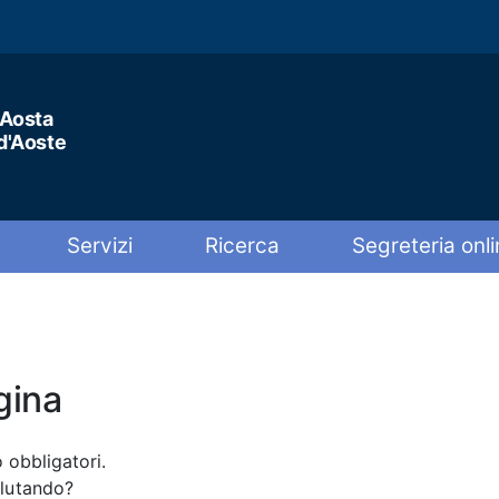
'Aosta
 d'Aoste
Servizi
Ricerca
Segreteria onli
gina
 obbligatori.
alutando?