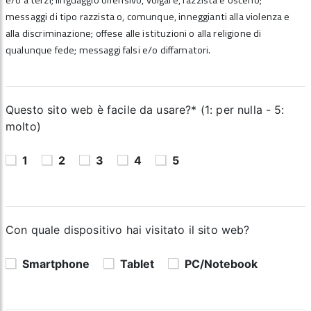
e/o a terzi; linguaggio offensivo, volgare, razzista e osceno;
messaggi di tipo razzista o, comunque, inneggianti alla violenza e
alla discriminazione; offese alle istituzioni o alla religione di
qualunque fede; messaggi falsi e/o diffamatori.
Questo sito web è facile da usare?* (1: per nulla - 5:
molto)
1
2
3
4
5
Con quale dispositivo hai visitato il sito web?
Smartphone
Tablet
PC/Notebook