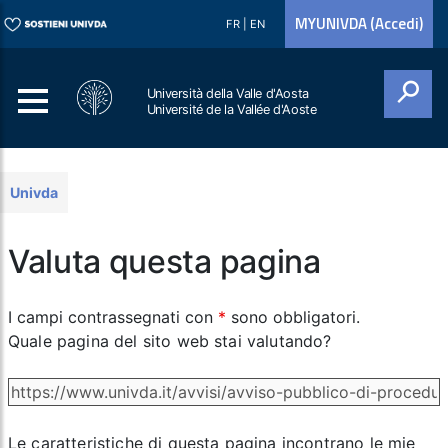
MYUNIVDA (Accedi)
FR
|
EN
Università della Valle d'Aosta
Université de la Vallée d'Aoste
Cerca
Univda
Valuta questa pagina
I campi contrassegnati con
*
sono obbligatori.
Quale pagina del sito web stai valutando?
Le caratteristiche di questa pagina incontrano le mie