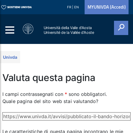
MYUNIVDA (Accedi)
FR
|
EN
Università della Valle d'Aosta
Université de la Vallée d'Aoste
Cerca
Univda
Valuta questa pagina
I campi contrassegnati con
*
sono obbligatori.
Quale pagina del sito web stai valutando?
Le caratteristiche di questa pagina incontrano le mie