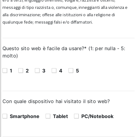
e/o a terzi; linguaggio offensivo, volgare, razzista e osceno;
messaggi di tipo razzista o, comunque, inneggianti alla violenza e
alla discriminazione; offese alle istituzioni o alla religione di
qualunque fede; messaggi falsi e/o diffamatori.
Questo sito web è facile da usare?* (1: per nulla - 5:
molto)
1
2
3
4
5
Con quale dispositivo hai visitato il sito web?
Smartphone
Tablet
PC/Notebook