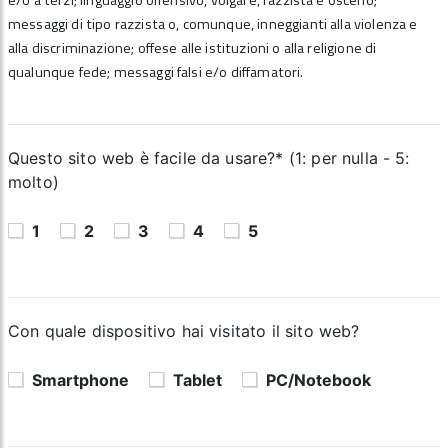
e/o a terzi; linguaggio offensivo, volgare, razzista e osceno;
messaggi di tipo razzista o, comunque, inneggianti alla violenza e
alla discriminazione; offese alle istituzioni o alla religione di
qualunque fede; messaggi falsi e/o diffamatori.
Questo sito web è facile da usare?* (1: per nulla - 5:
molto)
1
2
3
4
5
Con quale dispositivo hai visitato il sito web?
Smartphone
Tablet
PC/Notebook