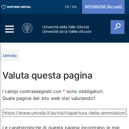
MYUNIVDA (Accedi)
FR
|
EN
Università della Valle d'Aosta
Université de la Vallée d'Aoste
Cerca
Univda
Valuta questa pagina
I campi contrassegnati con
*
sono obbligatori.
Quale pagina del sito web stai valutando?
Le caratteristiche di questa pagina incontrano le mie