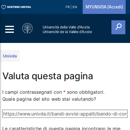
MYUNIVDA (Accedi)
FR
|
EN
Università della Valle d'Aosta
Université de la Vallée d'Aoste
Cerca
Univda
Valuta questa pagina
I campi contrassegnati con
*
sono obbligatori.
Quale pagina del sito web stai valutando?
Le caratteristiche di questa pagina incontrano le mie