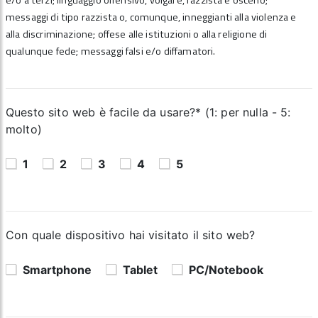
e/o a terzi; linguaggio offensivo, volgare, razzista e osceno;
messaggi di tipo razzista o, comunque, inneggianti alla violenza e
alla discriminazione; offese alle istituzioni o alla religione di
qualunque fede; messaggi falsi e/o diffamatori.
Questo sito web è facile da usare?* (1: per nulla - 5:
molto)
1
2
3
4
5
Con quale dispositivo hai visitato il sito web?
Smartphone
Tablet
PC/Notebook