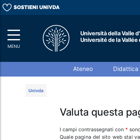
Università della Valle d
Université de la Vallée
Top menu
Ateneo
Didattica
Univda
Valuta questa pa
I campi contrassegnati con
*
sono
Quale pagina del sito web stai v