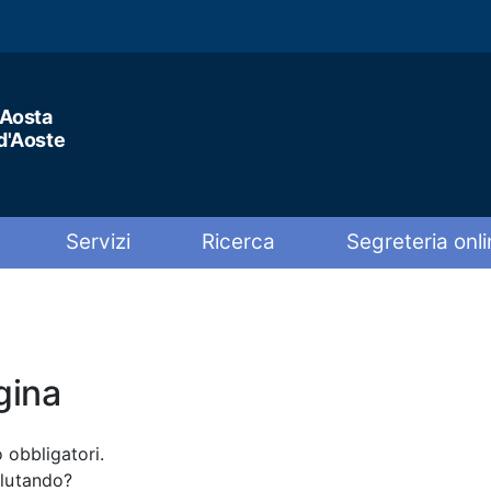
'Aosta
 d'Aoste
Servizi
Ricerca
Segreteria onli
gina
 obbligatori.
alutando?