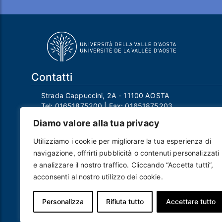
Contatti
Strada Cappuccini, 2A - 11100 AOSTA
Tel:
01651875200
| Fax:
01651875203
Email:
info@univda.it
Diamo valore alla tua privacy
Mail Responsabile Protezione dei Dati:
rpd@univda.it
Utilizziamo i cookie per migliorare la tua esperienza di
Posta certificata:
protocollo@pec.univda.it
navigazione, offrirti pubblicità o contenuti personalizzati
P.IVA 01040890079 e C.F. 91041130070
e analizzare il nostro traffico. Cliccando “Accetta tutti”,
Codice Univoco Ufficio: UF2EU2
acconsenti al nostro utilizzo dei cookie.
Nome ufficio: Uff_eFatturaPA
Codice IPA: uvdau_ao
Personalizza
Rifiuta tutto
Accettare tutto
Piè di pagina
Crediti
Note legali
Contatti
Privacy e Cookie policy