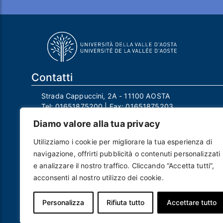
Contatti
Strada Cappuccini, 2A - 11100 AOSTA
Tel:
01651875200
| Fax:
01651875203
Email:
info@univda.it
Diamo valore alla tua privacy
Mail Responsabile Protezione dei Dati:
rpd@univda.it
Utilizziamo i cookie per migliorare la tua esperienza di
Posta certificata:
protocollo@pec.univda.it
navigazione, offrirti pubblicità o contenuti personalizzati
P.IVA 01040890079 e C.F. 91041130070
e analizzare il nostro traffico. Cliccando “Accetta tutti”,
Codice Univoco Ufficio: UF2EU2
acconsenti al nostro utilizzo dei cookie.
Nome ufficio: Uff_eFatturaPA
Codice IPA: uvdau_ao
Personalizza
Rifiuta tutto
Accettare tutto
Piè di pagina
Crediti
Note legali
Contatti
Privacy e Cookie policy