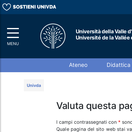
Università della Valle d
Université de la Vallée
Top menu
Ateneo
Didattica
Univda
Valuta questa pa
I campi contrassegnati con
*
sono
Quale pagina del sito web stai v