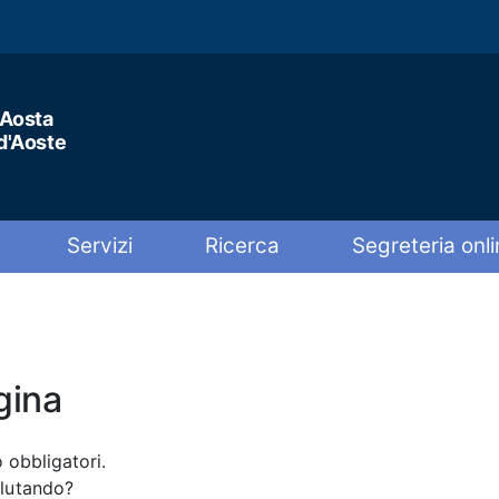
'Aosta
 d'Aoste
Servizi
Ricerca
Segreteria onli
gina
 obbligatori.
alutando?