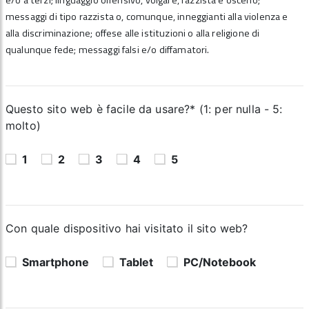
e/o a terzi; linguaggio offensivo, volgare, razzista e osceno;
messaggi di tipo razzista o, comunque, inneggianti alla violenza e
alla discriminazione; offese alle istituzioni o alla religione di
qualunque fede; messaggi falsi e/o diffamatori.
Questo sito web è facile da usare?* (1: per nulla - 5:
molto)
1
2
3
4
5
Con quale dispositivo hai visitato il sito web?
Smartphone
Tablet
PC/Notebook