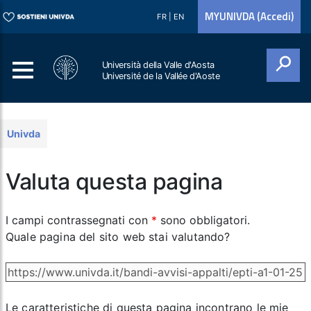
MYUNIVDA (Accedi)
FR
|
EN
Università della Valle d'Aosta
Université de la Vallée d'Aoste
Cerca
Univda
Valuta questa pagina
I campi contrassegnati con
*
sono obbligatori.
Quale pagina del sito web stai valutando?
Le caratteristiche di questa pagina incontrano le mie