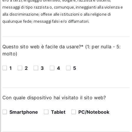
e/o a terzi; linguaggio offensivo, volgare, razzista e osceno;
messaggi di tipo razzista o, comunque, inneggianti alla violenza e
alla discriminazione; offese alle istituzioni o alla religione di
qualunque fede; messaggi falsi e/o diffamatori.
Questo sito web è facile da usare?* (1: per nulla - 5:
molto)
1
2
3
4
5
Con quale dispositivo hai visitato il sito web?
Smartphone
Tablet
PC/Notebook