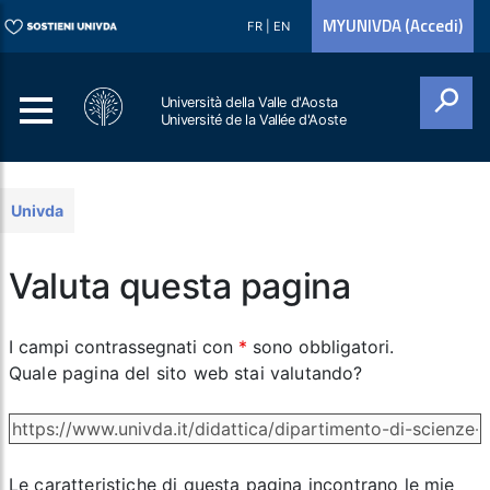
MYUNIVDA (Accedi)
FR
|
EN
Università della Valle d'Aosta
Université de la Vallée d'Aoste
Cerca
Univda
Valuta questa pagina
I campi contrassegnati con
*
sono obbligatori.
Quale pagina del sito web stai valutando?
Le caratteristiche di questa pagina incontrano le mie