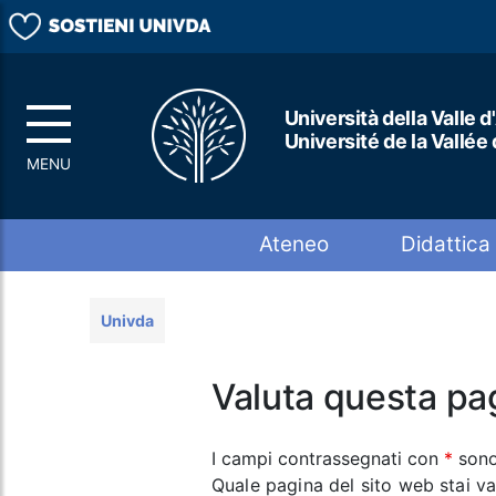
Università della Valle d
Université de la Vallée
Top menu
Ateneo
Didattica
Univda
Valuta questa pa
I campi contrassegnati con
*
sono
Quale pagina del sito web stai v