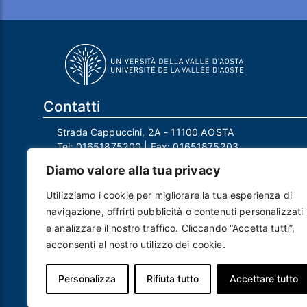
Contatti
Strada Cappuccini, 2A - 11100 AOSTA
Tel:
01651875200
| Fax:
01651875203
Email:
info@univda.it
Diamo valore alla tua privacy
Mail Responsabile Protezione dei Dati:
rpd@univda.it
Utilizziamo i cookie per migliorare la tua esperienza di
Posta certificata:
protocollo@pec.univda.it
navigazione, offrirti pubblicità o contenuti personalizzati
P.IVA 01040890079 e C.F. 91041130070
e analizzare il nostro traffico. Cliccando “Accetta tutti”,
Codice Univoco Ufficio: UF2EU2
acconsenti al nostro utilizzo dei cookie.
Nome ufficio: Uff_eFatturaPA
Codice IPA: uvdau_ao
Personalizza
Rifiuta tutto
Accettare tutto
Piè di pagina
Crediti
Note legali
Contatti
Privacy e Cookie policy