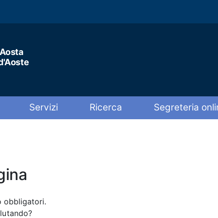
'Aosta
 d'Aoste
Servizi
Ricerca
Segreteria onli
gina
 obbligatori.
alutando?