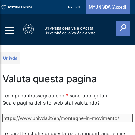
MYUNIVDA (Accedi)
FR
|
EN
Università della Valle d'Aosta
Université de la Vallée d'Aoste
Cerca
Univda
Valuta questa pagina
I campi contrassegnati con
*
sono obbligatori.
Quale pagina del sito web stai valutando?
Le caratteristiche di questa pagina incontrano le mie