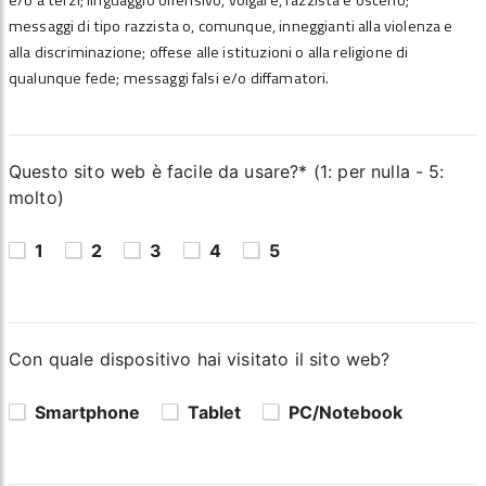
e/o a terzi; linguaggio offensivo, volgare, razzista e osceno;
messaggi di tipo razzista o, comunque, inneggianti alla violenza e
alla discriminazione; offese alle istituzioni o alla religione di
qualunque fede; messaggi falsi e/o diffamatori.
Questo sito web è facile da usare?* (1: per nulla - 5:
molto)
1
2
3
4
5
Con quale dispositivo hai visitato il sito web?
Smartphone
Tablet
PC/Notebook