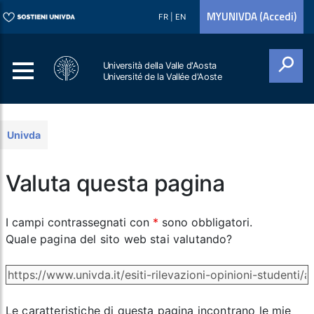
MYUNIVDA (Accedi)
FR
|
EN
Università della Valle d'Aosta
Université de la Vallée d'Aoste
Cerca
Univda
Valuta questa pagina
I campi contrassegnati con
*
sono obbligatori.
Quale pagina del sito web stai valutando?
Le caratteristiche di questa pagina incontrano le mie