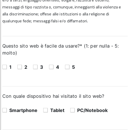
e/o a terzi; linguaggio offensivo, volgare, razzista e osceno;
messaggi di tipo razzista o, comunque, inneggianti alla violenza e
alla discriminazione; offese alle istituzioni o alla religione di
qualunque fede; messaggi falsi e/o diffamatori.
Questo sito web è facile da usare?* (1: per nulla - 5:
molto)
1
2
3
4
5
Con quale dispositivo hai visitato il sito web?
Smartphone
Tablet
PC/Notebook