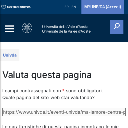
MYUNIVDA (Accedi)
FR
|
EN
Università della Valle d'Aosta
Université de la Vallée d'Aoste
Cerca
Univda
Valuta questa pagina
I campi contrassegnati con
*
sono obbligatori.
Quale pagina del sito web stai valutando?
Le caratteristiche di questa pagina incontrano le mie