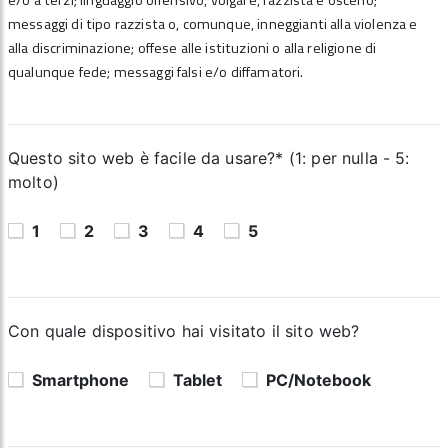
e/o a terzi; linguaggio offensivo, volgare, razzista e osceno;
messaggi di tipo razzista o, comunque, inneggianti alla violenza e
alla discriminazione; offese alle istituzioni o alla religione di
qualunque fede; messaggi falsi e/o diffamatori.
Questo sito web è facile da usare?* (1: per nulla - 5:
molto)
1
2
3
4
5
Con quale dispositivo hai visitato il sito web?
Smartphone
Tablet
PC/Notebook