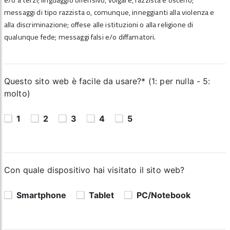
e/o a terzi; linguaggio offensivo, volgare, razzista e osceno;
messaggi di tipo razzista o, comunque, inneggianti alla violenza e
alla discriminazione; offese alle istituzioni o alla religione di
qualunque fede; messaggi falsi e/o diffamatori.
Questo sito web è facile da usare?* (1: per nulla - 5:
molto)
1
2
3
4
5
Con quale dispositivo hai visitato il sito web?
Smartphone
Tablet
PC/Notebook