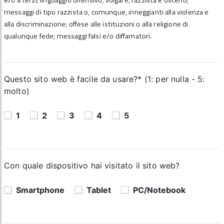
e/o a terzi; linguaggio offensivo, volgare, razzista e osceno;
messaggi di tipo razzista o, comunque, inneggianti alla violenza e
alla discriminazione; offese alle istituzioni o alla religione di
qualunque fede; messaggi falsi e/o diffamatori.
Questo sito web è facile da usare?* (1: per nulla - 5:
molto)
1
2
3
4
5
Con quale dispositivo hai visitato il sito web?
Smartphone
Tablet
PC/Notebook