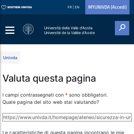
MYUNIVDA (Accedi)
FR
|
EN
Università della Valle d'Aosta
Université de la Vallée d'Aoste
Cerca
Univda
Valuta questa pagina
I campi contrassegnati con
*
sono obbligatori.
Quale pagina del sito web stai valutando?
Le caratteristiche di questa pagina incontrano le mie