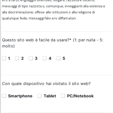
e/o a terzi; linguaggio offensivo, volgare, razzista e osceno;
messaggi di tipo razzista o, comunque, inneggianti alla violenza e
alla discriminazione; offese alle istituzioni o alla religione di
qualunque fede; messaggi falsi e/o diffamatori.
Questo sito web è facile da usare?* (1: per nulla - 5:
molto)
1
2
3
4
5
Con quale dispositivo hai visitato il sito web?
Smartphone
Tablet
PC/Notebook