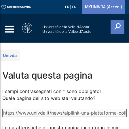
MYUNIVDA (Accedi)
FR
|
EN
Università della Valle d'Aosta
Université de la Vallée d'Aoste
Cerca
Univda
Valuta questa pagina
I campi contrassegnati con
*
sono obbligatori.
Quale pagina del sito web stai valutando?
Le caratteristiche di questa pagina incontrano le mie