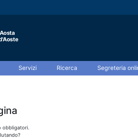
'Aosta
 d'Aoste
Servizi
Ricerca
Segreteria onli
gina
 obbligatori.
alutando?