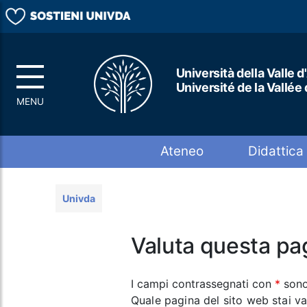
Università della Valle d
Université de la Vallée
Top menu
Ateneo
Didattica
Univda
Valuta questa pa
I campi contrassegnati con
*
sono
Quale pagina del sito web stai v