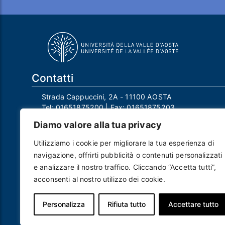
Contatti
Strada Cappuccini, 2A - 11100 AOSTA
Tel:
01651875200
| Fax:
01651875203
Email:
info@univda.it
Diamo valore alla tua privacy
Mail Responsabile Protezione dei Dati:
rpd@univda.it
Utilizziamo i cookie per migliorare la tua esperienza di
Posta certificata:
protocollo@pec.univda.it
navigazione, offrirti pubblicità o contenuti personalizzati
P.IVA 01040890079 e C.F. 91041130070
e analizzare il nostro traffico. Cliccando “Accetta tutti”,
Codice Univoco Ufficio: UF2EU2
acconsenti al nostro utilizzo dei cookie.
Nome ufficio: Uff_eFatturaPA
Codice IPA: uvdau_ao
Personalizza
Rifiuta tutto
Accettare tutto
Piè di pagina
Crediti
Note legali
Contatti
Privacy e Cookie policy