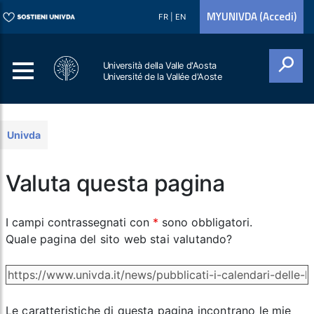
MYUNIVDA (Accedi)
FR
|
EN
Università della Valle d'Aosta
Université de la Vallée d'Aoste
Cerca
Univda
Valuta questa pagina
I campi contrassegnati con
*
sono obbligatori.
Quale pagina del sito web stai valutando?
Le caratteristiche di questa pagina incontrano le mie