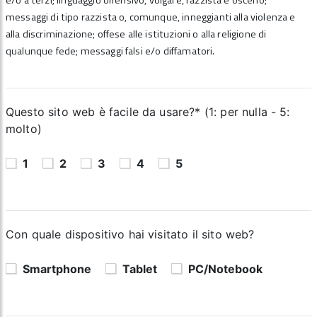
e/o a terzi; linguaggio offensivo, volgare, razzista e osceno;
messaggi di tipo razzista o, comunque, inneggianti alla violenza e
alla discriminazione; offese alle istituzioni o alla religione di
qualunque fede; messaggi falsi e/o diffamatori.
Questo sito web è facile da usare?* (1: per nulla - 5:
molto)
1
2
3
4
5
Con quale dispositivo hai visitato il sito web?
Smartphone
Tablet
PC/Notebook