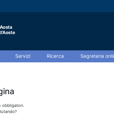
'Aosta
 d'Aoste
Servizi
Ricerca
Segreteria onli
gina
 obbligatori.
alutando?