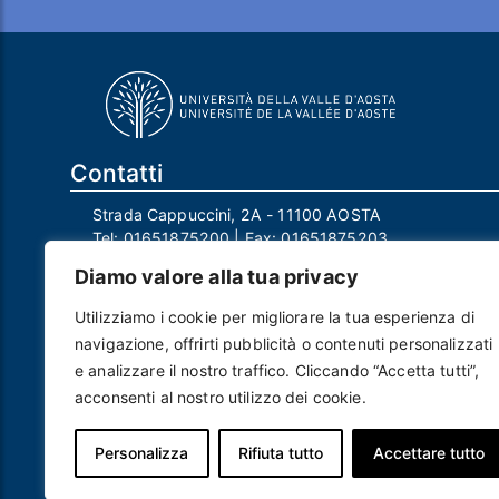
Contatti
Strada Cappuccini, 2A - 11100 AOSTA
Tel:
01651875200
| Fax:
01651875203
Email:
info@univda.it
Diamo valore alla tua privacy
Mail Responsabile Protezione dei Dati:
rpd@univda.it
Utilizziamo i cookie per migliorare la tua esperienza di
Posta certificata:
protocollo@pec.univda.it
navigazione, offrirti pubblicità o contenuti personalizzati
P.IVA 01040890079 e C.F. 91041130070
e analizzare il nostro traffico. Cliccando “Accetta tutti”,
Codice Univoco Ufficio: UF2EU2
acconsenti al nostro utilizzo dei cookie.
Nome ufficio: Uff_eFatturaPA
Codice IPA: uvdau_ao
Personalizza
Rifiuta tutto
Accettare tutto
Piè di pagina
Crediti
Note legali
Contatti
Privacy e Cookie policy