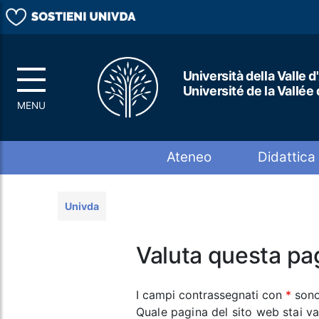
Università della Valle d
Université de la Vallée
Top menu
Ateneo
Didattica
Univda
Valuta questa pa
I campi contrassegnati con
*
sono
Quale pagina del sito web stai v