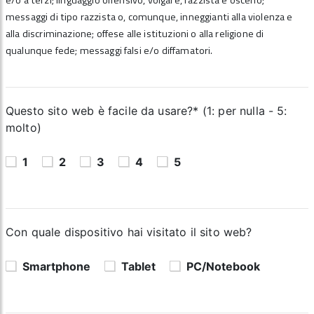
e/o a terzi; linguaggio offensivo, volgare, razzista e osceno;
messaggi di tipo razzista o, comunque, inneggianti alla violenza e
alla discriminazione; offese alle istituzioni o alla religione di
qualunque fede; messaggi falsi e/o diffamatori.
Questo sito web è facile da usare?* (1: per nulla - 5:
molto)
1
2
3
4
5
Con quale dispositivo hai visitato il sito web?
Smartphone
Tablet
PC/Notebook