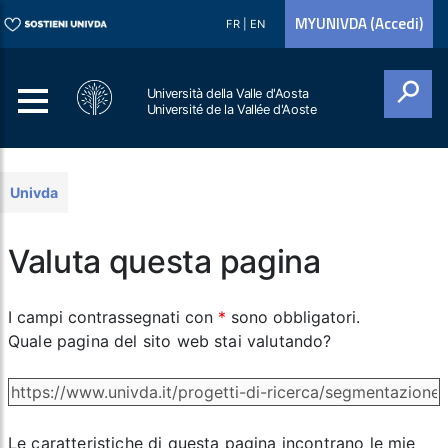
MYUNIVDA (Accedi)
FR
|
EN
Università della Valle d'Aosta
Université de la Vallée d'Aoste
Cerca
Univda
Valuta questa pagina
I campi contrassegnati con
*
sono obbligatori.
Quale pagina del sito web stai valutando?
Le caratteristiche di questa pagina incontrano le mie