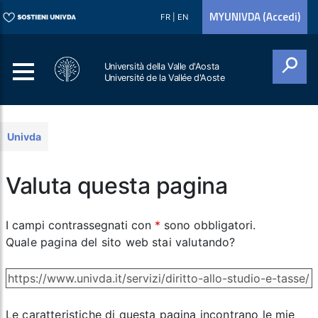
MYUNIVDA (Accedi)
FR
|
EN
Università della Valle d'Aosta
Université de la Vallée d'Aoste
Cerca
Univda
Valuta questa pagina
I campi contrassegnati con
*
sono obbligatori.
Quale pagina del sito web stai valutando?
Le caratteristiche di questa pagina incontrano le mie