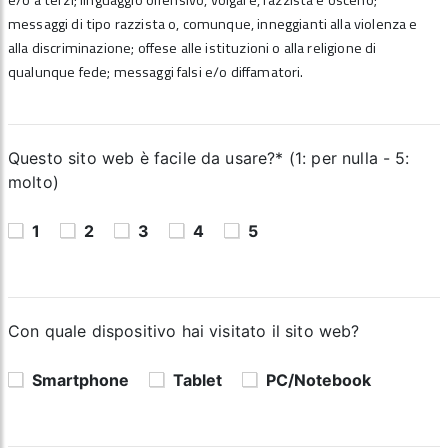
e/o a terzi; linguaggio offensivo, volgare, razzista e osceno;
messaggi di tipo razzista o, comunque, inneggianti alla violenza e
alla discriminazione; offese alle istituzioni o alla religione di
qualunque fede; messaggi falsi e/o diffamatori.
Questo sito web è facile da usare?* (1: per nulla - 5:
molto)
1
2
3
4
5
Con quale dispositivo hai visitato il sito web?
Smartphone
Tablet
PC/Notebook