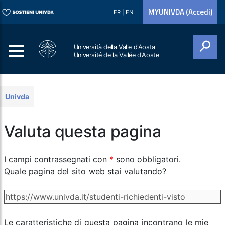
MYUNIVDA (Accedi)
FR
|
EN
Università della Valle d'Aosta
Université de la Vallée d'Aoste
Cerca
Univda
Valuta questa pagina
I campi contrassegnati con
*
sono obbligatori.
Quale pagina del sito web stai valutando?
Le caratteristiche di questa pagina incontrano le mie