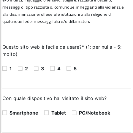
e/o a terzi; linguaggio offensivo, volgare, razzista e osceno;
messaggi di tipo razzista o, comunque, inneggianti alla violenza e
alla discriminazione; offese alle istituzioni o alla religione di
qualunque fede; messaggi falsi e/o diffamatori.
Questo sito web è facile da usare?* (1: per nulla - 5:
molto)
1
2
3
4
5
Con quale dispositivo hai visitato il sito web?
Smartphone
Tablet
PC/Notebook