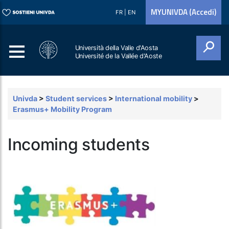
MYUNIVDA (Accedi)
FR
|
EN
Università della Valle d'Aosta
Université de la Vallée d'Aoste
Cerca
Univda
>
Student services
>
International mobility
>
Erasmus+ Mobility Program
Incoming students