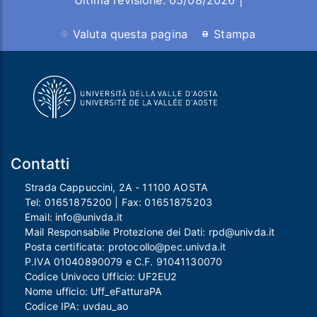
Ultima revisione: 05/08/2026 |
Valuta questa pagina
Stampa
Contatti
Strada Cappuccini, 2A - 11100 AOSTA
Tel:
01651875200
| Fax:
01651875203
Email:
info@univda.it
Mail Responsabile Protezione dei Dati:
rpd@univda.it
Posta certificata:
protocollo@pec.univda.it
P.IVA 01040890079 e C.F. 91041130070
Codice Univoco Ufficio: UF2EU2
Nome ufficio: Uff_eFatturaPA
Codice IPA: uvdau_ao