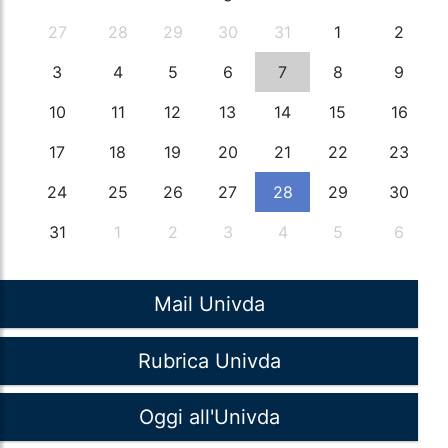
27
28
29
30
31
1
2
3
4
5
6
7
8
9
10
11
12
13
14
15
16
17
18
19
20
21
22
23
24
25
26
27
28
29
30
31
1
2
3
4
5
6
Mail Univda
Rubrica Univda
Oggi all'Univda