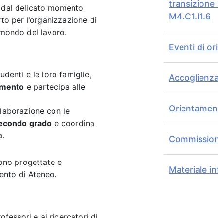
transizione
e dal delicato momento
M4.C1.I1.6
rto per l’organizzazione di
 mondo del lavoro.
Eventi di o
udenti e le loro famiglie,
Accoglienza
amento
e partecipa alle
Orientament
llaborazione con le
 Secondo grado
e coordina
à.
Commission
sono progettate e
Materiale in
ento di Ateneo.
ofessori e ai ricercatori di