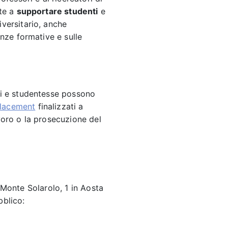
ate a
supportare studenti
e
iversitario, anche
enze formative e sulle
nti e studentesse possono
 placement
finalizzati a
avoro o la prosecuzione del
a Monte Solarolo, 1 in Aosta
bblico: