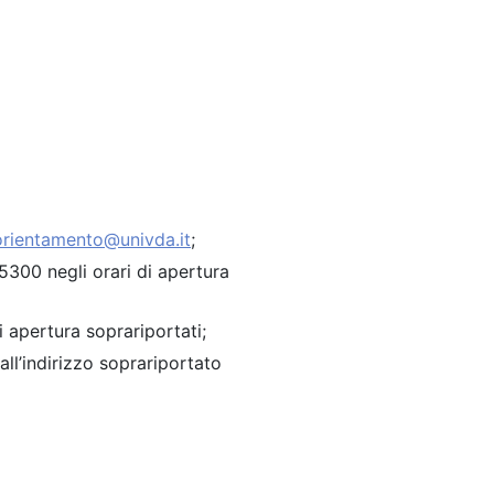
orientamento@univda.it
;
5300 negli orari di apertura
i apertura soprariportati;
l’indirizzo soprariportato