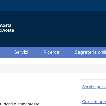
'Aosta
 d'Aoste
Servizi
Ricerca
Segreteria onli
Servizi per 
Corsi di ori
studenti e studentesse