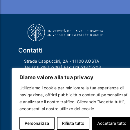
Contatti
Strada Cappuccini, 2A - 11100 AOSTA
Tel:
01651875200
| Fax:
01651875203
Email:
info@univda.it
Diamo valore alla tua privacy
Mail Responsabile Protezione dei Dati:
rpd@univda.it
Utilizziamo i cookie per migliorare la tua esperienza di
Posta certificata:
protocollo@pec.univda.it
navigazione, offrirti pubblicità o contenuti personalizzati
P.IVA 01040890079 e C.F. 91041130070
e analizzare il nostro traffico. Cliccando “Accetta tutti”,
Codice Univoco Ufficio: UF2EU2
acconsenti al nostro utilizzo dei cookie.
Nome ufficio: Uff_eFatturaPA
Codice IPA: uvdau_ao
Personalizza
Rifiuta tutto
Accettare tutto