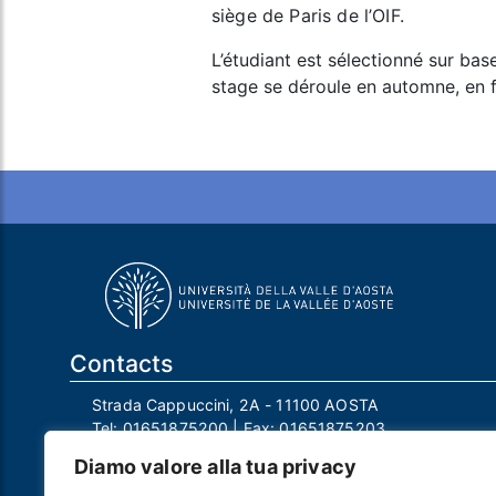
siège de Paris de l’OIF.
L’étudiant est sélectionné sur bas
stage se déroule en automne, en fo
Contacts
Strada Cappuccini, 2A - 11100 AOSTA
Tel:
01651875200
| Fax:
01651875203
Email:
info@univda.it
Diamo valore alla tua privacy
Mail Responsabile Protezione dei Dati: