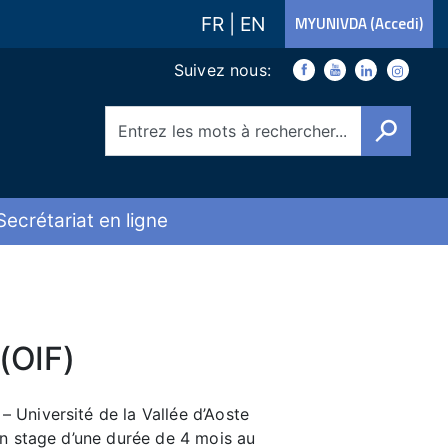
FR
|
EN
MYUNIVDA (Accedi)
Link social
Suivez nous:
Facebook
Youtube
Youtube
Instagra
Cerca
Secrétariat en ligne
(OIF)
– Université de la Vallée d’Aoste
 un stage d’une durée de 4 mois au