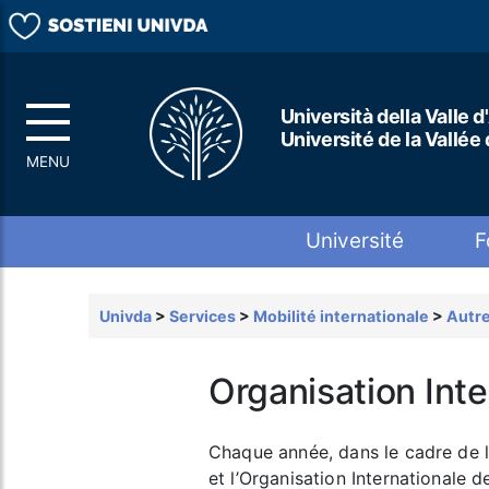
Università della Valle d
Université de la Vallée
Top menu
Université
F
Univda
>
Services
>
Mobilité internationale
>
Autre
Organisation Inte
Chaque année, dans le cadre de la
et l’Organisation Internationale 