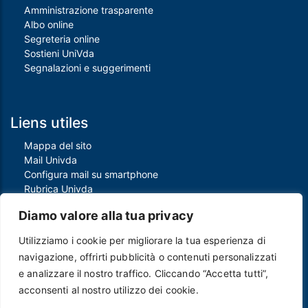
Amministrazione trasparente
Albo online
Segreteria online
Sostieni UniVda
Segnalazioni e suggerimenti
Liens utiles
Mappa del sito
Mail Univda
Configura mail su smartphone
Rubrica Univda
Oggi all'Univda
Diamo valore alla tua privacy
Utilizziamo i cookie per migliorare la tua esperienza di
Piè di pagina
navigazione, offrirti pubblicità o contenuti personalizzati
Crediti
e analizzare il nostro traffico. Cliccando “Accetta tutti”,
Note legali
acconsenti al nostro utilizzo dei cookie.
Contatti