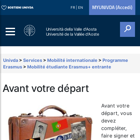
MYUNIVDA (Accedi)
FR
|
EN
Università della Valle d'Aosta
Université de la Vallée d'Aoste
Cerca
Univda
>
Services
>
Mobilité internationale
>
Programme
Erasmus
>
Mobilité étudiante Erasmus+ entrante
Avant votre départ
Avant votre
départ, vous
devez
compléter,
faire signer et