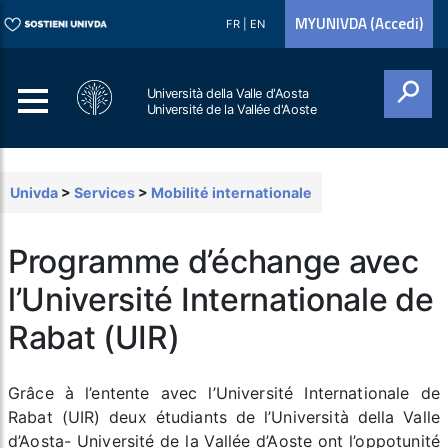
MYUNIVDA (Accedi)
FR
|
EN
Università della Valle d'Aosta
Université de la Vallée d'Aoste
Cerca
Univda
>
Services
>
Mobilité internationale
Programme d’échange avec
l’Université Internationale de
Rabat (UIR)
Grâce à l’entente avec l’Université Internationale de
Rabat (UIR) deux étudiants de l’Università della Valle
d’Aosta- Université de la Vallée d’Aoste ont l’oppotunité