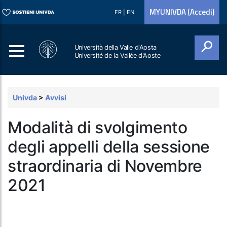
MYUNIVDA (Accedi)
FR
|
EN
Università della Valle d'Aosta
Université de la Vallée d'Aoste
Cerca
Univda
>
Avvisi
Modalità di svolgimento
degli appelli della sessione
straordinaria di Novembre
2021