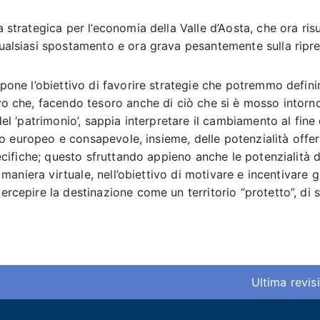
 strategica per l’economia della Valle d’Aosta, che ora ris
alsiasi spostamento e ora grava pesantemente sulla ripresa 
one l’obiettivo di favorire strategie che potremmo definire 
o che, facendo tesoro anche di ciò che si è mosso intorno 
del ‘patrimonio’, sappia interpretare il cambiamento al fine
iro europeo e consapevole, insieme, delle potenzialità offer
pecifiche; questo sfruttando appieno anche le potenzialità d
n maniera virtuale, nell’obiettivo di motivare e incentivare
rcepire la destinazione come un territorio “protetto”, di so
Ultima revis