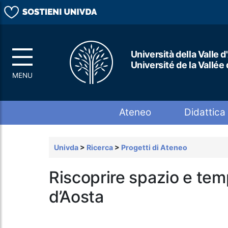
Università della Valle d
Université de la Vallée
Top menu
Ateneo
Didattica
Univda
>
Ricerca
>
Progetti di Ateneo
Riscoprire spazio e temp
d’Aosta