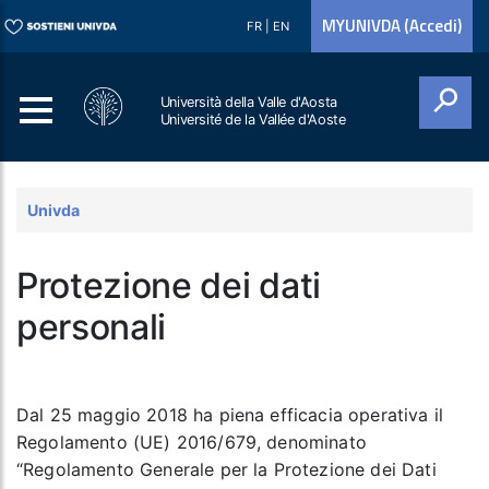
MYUNIVDA (Accedi)
FR
|
EN
Università della Valle d'Aosta
Université de la Vallée d'Aoste
Cerca
Univda
Protezione dei dati
personali
Dal 25 maggio 2018 ha piena efficacia operativa il
Regolamento (UE) 2016/679, denominato
“Regolamento Generale per la Protezione dei Dati