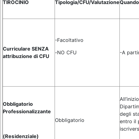
TIROCINIO
Tipologia/CFU/Valutazione
Quando 
-Facoltativo
Curriculare SENZA
-NO CFU
-A parti
attribuzione di CFU
All’iniz
Obbligatorio
Diparti
Professionalizzante
degli st
Obbligatorio
entro i
iscrivers
(Residenziale)