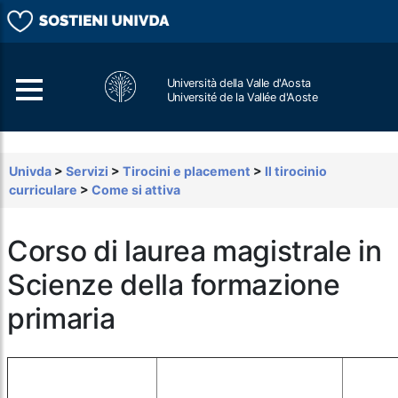
Università della Valle d'Aosta
Université de la Vallée d'Aoste
Cerca
Univda
>
Servizi
>
Tirocini e placement
>
Il tirocinio
curriculare
>
Come si attiva
Corso di laurea magistrale in
Scienze della formazione
primaria