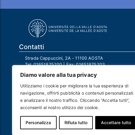
Contatti
Strada Cappuccini, 2A - 11100 AOSTA
Tel:
01651875200
| Fax:
01651875203
Email:
info@univda.it
Diamo valore alla tua privacy
Mail Responsabile Protezione dei Dati:
rpd@univda.it
Utilizziamo i cookie per migliorare la tua esperienza di
Posta certificata:
protocollo@pec.univda.it
navigazione, offrirti pubblicità o contenuti personalizzati
P.IVA 01040890079 e C.F. 91041130070
e analizzare il nostro traffico. Cliccando “Accetta tutti”,
Codice Univoco Ufficio: UF2EU2
acconsenti al nostro utilizzo dei cookie.
Nome ufficio: Uff_eFatturaPA
Codice IPA: uvdau_ao
Personalizza
Rifiuta tutto
Accettare tutto
Piè di pagina
Crediti
Note legali
Contatti
Privacy e Cookie policy