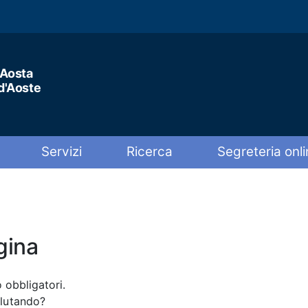
'Aosta
 d'Aoste
Servizi
Ricerca
Segreteria onli
gina
 obbligatori.
alutando?