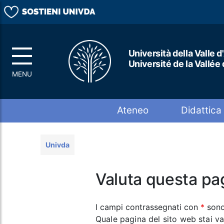
Università della Valle d
Université de la Vallée
Top menu
Ateneo
Didattica
Univda
Valuta questa pa
I campi contrassegnati con
*
sono
Quale pagina del sito web stai v