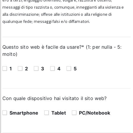
e/o a terzi; linguaggio offensivo, volgare, razzista e osceno;
messaggi di tipo razzista o, comunque, inneggianti alla violenza e
alla discriminazione; offese alle istituzioni o alla religione di
qualunque fede; messaggi falsi e/o diffamatori.
Questo sito web è facile da usare?* (1: per nulla - 5:
molto)
1
2
3
4
5
Con quale dispositivo hai visitato il sito web?
Smartphone
Tablet
PC/Notebook