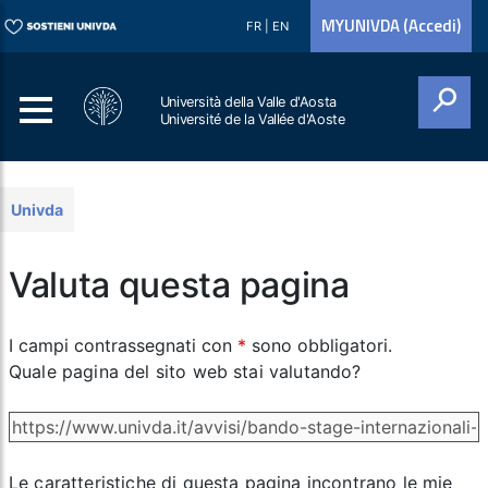
MYUNIVDA (Accedi)
FR
|
EN
Università della Valle d'Aosta
Université de la Vallée d'Aoste
Cerca
Univda
Valuta questa pagina
I campi contrassegnati con
*
sono obbligatori.
Quale pagina del sito web stai valutando?
Le caratteristiche di questa pagina incontrano le mie