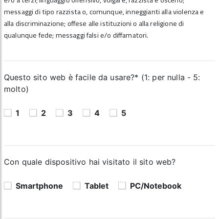
e/o a terzi; linguaggio offensivo, volgare, razzista e osceno;
messaggi di tipo razzista o, comunque, inneggianti alla violenza e
alla discriminazione; offese alle istituzioni o alla religione di
qualunque fede; messaggi falsi e/o diffamatori.
Questo sito web è facile da usare?* (1: per nulla - 5:
molto)
1
2
3
4
5
Con quale dispositivo hai visitato il sito web?
Smartphone
Tablet
PC/Notebook