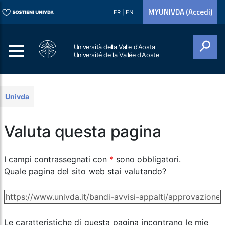
MYUNIVDA (Accedi)
FR
|
EN
Università della Valle d'Aosta
Université de la Vallée d'Aoste
Cerca
Univda
Valuta questa pagina
I campi contrassegnati con
*
sono obbligatori.
Quale pagina del sito web stai valutando?
Le caratteristiche di questa pagina incontrano le mie