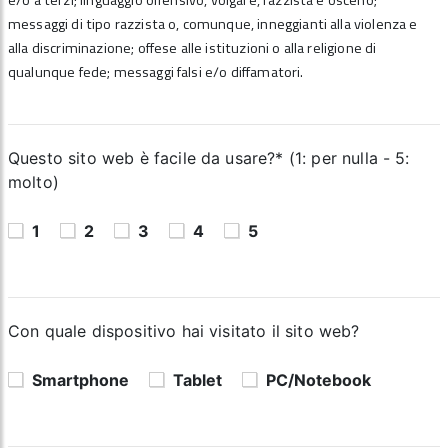
e/o a terzi; linguaggio offensivo, volgare, razzista e osceno;
messaggi di tipo razzista o, comunque, inneggianti alla violenza e
alla discriminazione; offese alle istituzioni o alla religione di
qualunque fede; messaggi falsi e/o diffamatori.
Questo sito web è facile da usare?* (1: per nulla - 5:
molto)
1
2
3
4
5
Con quale dispositivo hai visitato il sito web?
Smartphone
Tablet
PC/Notebook