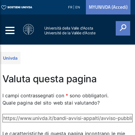
MYUNIVDA (Accedi)
FR
|
EN
Università della Valle d'Aosta
Université de la Vallée d'Aoste
Cerca
Univda
Valuta questa pagina
I campi contrassegnati con
*
sono obbligatori.
Quale pagina del sito web stai valutando?
Le caratteristiche di questa pagina incontrano le mie