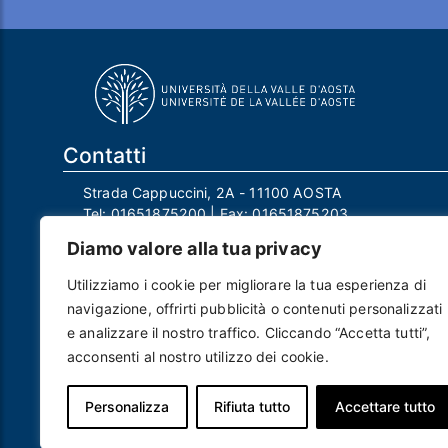
Contatti
Strada Cappuccini, 2A - 11100 AOSTA
Tel:
01651875200
| Fax:
01651875203
Email:
info@univda.it
Diamo valore alla tua privacy
Mail Responsabile Protezione dei Dati:
rpd@univda.it
Utilizziamo i cookie per migliorare la tua esperienza di
Posta certificata:
protocollo@pec.univda.it
navigazione, offrirti pubblicità o contenuti personalizzati
P.IVA 01040890079 e C.F. 91041130070
e analizzare il nostro traffico. Cliccando “Accetta tutti”,
Codice Univoco Ufficio: UF2EU2
acconsenti al nostro utilizzo dei cookie.
Nome ufficio: Uff_eFatturaPA
Codice IPA: uvdau_ao
Personalizza
Rifiuta tutto
Accettare tutto
Piè di pagina
Crediti
Note legali
Contatti
Privacy e Cookie policy