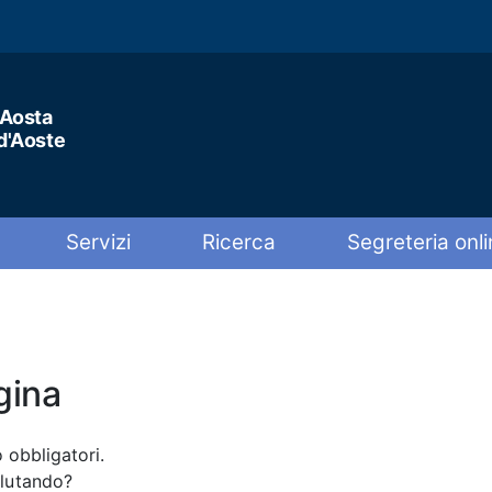
'Aosta
 d'Aoste
Servizi
Ricerca
Segreteria onli
gina
 obbligatori.
alutando?