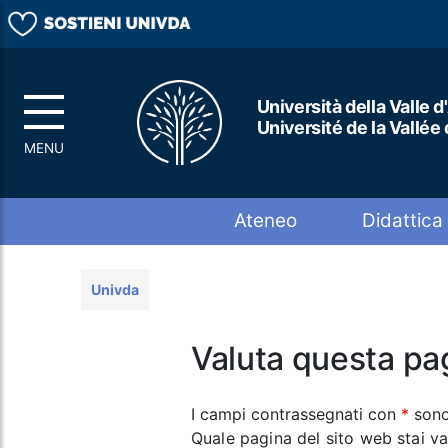
Università della Valle d
Université de la Vallée
Top menu
Ateneo
Didattica
Univda
Valuta questa pa
I campi contrassegnati con
*
sono
Quale pagina del sito web stai v