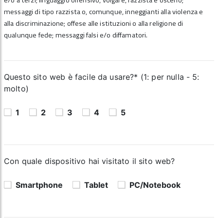
e/o a terzi; linguaggio offensivo, volgare, razzista e osceno;
messaggi di tipo razzista o, comunque, inneggianti alla violenza e
alla discriminazione; offese alle istituzioni o alla religione di
qualunque fede; messaggi falsi e/o diffamatori.
Questo sito web è facile da usare?* (1: per nulla - 5:
molto)
1
2
3
4
5
Con quale dispositivo hai visitato il sito web?
Smartphone
Tablet
PC/Notebook