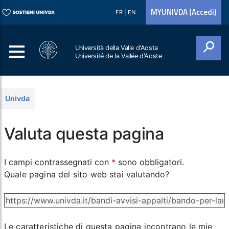
MYUNIVDA (Accedi)
FR
|
EN
Università della Valle d'Aosta
Université de la Vallée d'Aoste
Cerca
Univda
Valuta questa pagina
I campi contrassegnati con
*
sono obbligatori.
Quale pagina del sito web stai valutando?
Le caratteristiche di questa pagina incontrano le mie