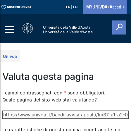
MYUNIVDA (Accedi)
FR
|
EN
Università della Valle d'Aosta
Université de la Vallée d'Aoste
Cerca
Univda
Valuta questa pagina
I campi contrassegnati con
*
sono obbligatori.
Quale pagina del sito web stai valutando?
Le caratteristiche di questa pagina incontrano le mie