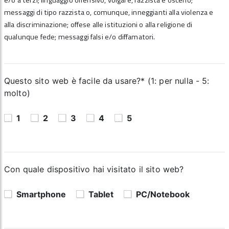
e/o a terzi; linguaggio offensivo, volgare, razzista e osceno;
messaggi di tipo razzista o, comunque, inneggianti alla violenza e
alla discriminazione; offese alle istituzioni o alla religione di
qualunque fede; messaggi falsi e/o diffamatori.
Questo sito web è facile da usare?* (1: per nulla - 5:
molto)
1
2
3
4
5
Con quale dispositivo hai visitato il sito web?
Smartphone
Tablet
PC/Notebook