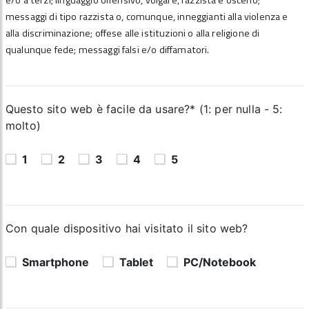
e/o a terzi; linguaggio offensivo, volgare, razzista e osceno;
messaggi di tipo razzista o, comunque, inneggianti alla violenza e
alla discriminazione; offese alle istituzioni o alla religione di
qualunque fede; messaggi falsi e/o diffamatori.
Questo sito web è facile da usare?* (1: per nulla - 5:
molto)
1
2
3
4
5
Con quale dispositivo hai visitato il sito web?
Smartphone
Tablet
PC/Notebook