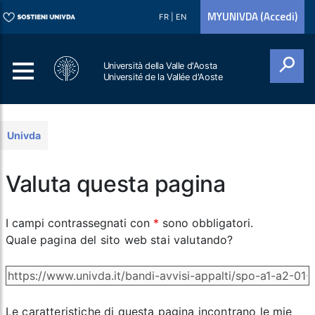
MYUNIVDA (Accedi)
FR
|
EN
Università della Valle d'Aosta
Université de la Vallée d'Aoste
Cerca
Univda
Valuta questa pagina
I campi contrassegnati con
*
sono obbligatori.
Quale pagina del sito web stai valutando?
Le caratteristiche di questa pagina incontrano le mie