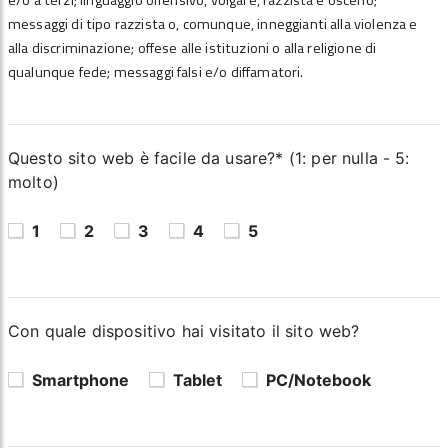
e/o a terzi; linguaggio offensivo, volgare, razzista e osceno;
messaggi di tipo razzista o, comunque, inneggianti alla violenza e
alla discriminazione; offese alle istituzioni o alla religione di
qualunque fede; messaggi falsi e/o diffamatori.
Questo sito web è facile da usare?* (1: per nulla - 5:
molto)
1
2
3
4
5
Con quale dispositivo hai visitato il sito web?
Smartphone
Tablet
PC/Notebook