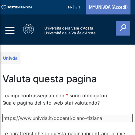
MYUNIVDA (Accedi)
FR
|
EN
Università della Valle d'Aosta
Université de la Vallée d'Aoste
Cerca
Univda
Valuta questa pagina
I campi contrassegnati con
*
sono obbligatori.
Quale pagina del sito web stai valutando?
Le caratteristiche di questa pagina incontrano le mie