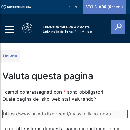
MYUNIVDA (Accedi)
FR
|
EN
Università della Valle d'Aosta
Université de la Vallée d'Aoste
Cerca
Univda
Valuta questa pagina
I campi contrassegnati con
*
sono obbligatori.
Quale pagina del sito web stai valutando?
Le caratteristiche di questa pagina incontrano le mie