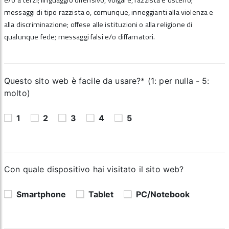
e/o a terzi; linguaggio offensivo, volgare, razzista e osceno;
messaggi di tipo razzista o, comunque, inneggianti alla violenza e
alla discriminazione; offese alle istituzioni o alla religione di
qualunque fede; messaggi falsi e/o diffamatori.
Questo sito web è facile da usare?* (1: per nulla - 5:
molto)
1
2
3
4
5
Con quale dispositivo hai visitato il sito web?
Smartphone
Tablet
PC/Notebook