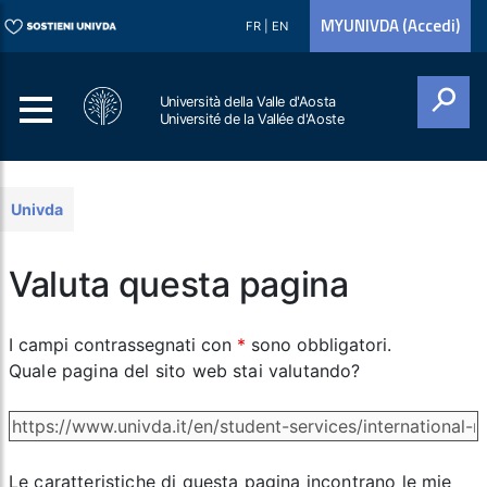
MYUNIVDA (Accedi)
FR
|
EN
Università della Valle d'Aosta
Université de la Vallée d'Aoste
Cerca
Univda
Valuta questa pagina
I campi contrassegnati con
*
sono obbligatori.
Quale pagina del sito web stai valutando?
Le caratteristiche di questa pagina incontrano le mie