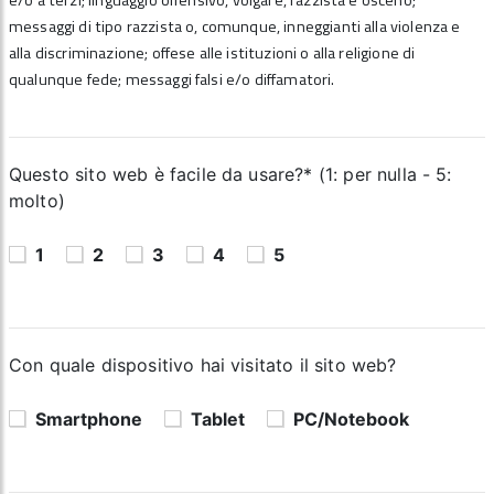
e/o a terzi; linguaggio offensivo, volgare, razzista e osceno;
messaggi di tipo razzista o, comunque, inneggianti alla violenza e
alla discriminazione; offese alle istituzioni o alla religione di
qualunque fede; messaggi falsi e/o diffamatori.
Questo sito web è facile da usare?* (1: per nulla - 5:
molto)
1
2
3
4
5
Con quale dispositivo hai visitato il sito web?
Smartphone
Tablet
PC/Notebook