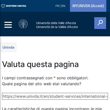
MYUNIVDA (Accedi)
FR
|
EN
Università della Valle d'Aosta
Université de la Vallée d'Aoste
Cerca
Univda
Valuta questa pagina
I campi contrassegnati con
*
sono obbligatori.
Quale pagina del sito web stai valutando?
Le caratteristiche di questa pagina incontrano le mie