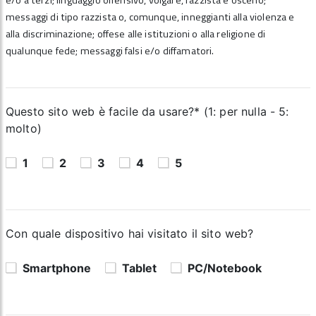
e/o a terzi; linguaggio offensivo, volgare, razzista e osceno;
messaggi di tipo razzista o, comunque, inneggianti alla violenza e
alla discriminazione; offese alle istituzioni o alla religione di
qualunque fede; messaggi falsi e/o diffamatori.
Questo sito web è facile da usare?* (1: per nulla - 5:
molto)
1
2
3
4
5
Con quale dispositivo hai visitato il sito web?
Smartphone
Tablet
PC/Notebook