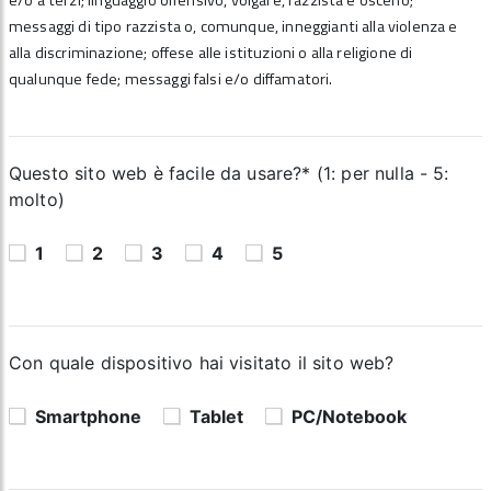
e/o a terzi; linguaggio offensivo, volgare, razzista e osceno;
messaggi di tipo razzista o, comunque, inneggianti alla violenza e
alla discriminazione; offese alle istituzioni o alla religione di
qualunque fede; messaggi falsi e/o diffamatori.
Questo sito web è facile da usare?* (1: per nulla - 5:
molto)
1
2
3
4
5
Con quale dispositivo hai visitato il sito web?
Smartphone
Tablet
PC/Notebook