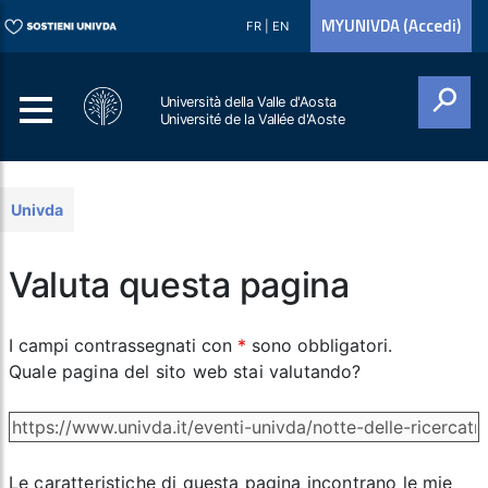
MYUNIVDA (Accedi)
FR
|
EN
Università della Valle d'Aosta
Université de la Vallée d'Aoste
Cerca
Univda
Valuta questa pagina
I campi contrassegnati con
*
sono obbligatori.
Quale pagina del sito web stai valutando?
Le caratteristiche di questa pagina incontrano le mie