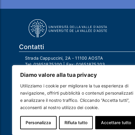
Contatti
Strada Cappuccini, 2A - 11100 AOSTA
Tel:
01651875200
| Fax:
01651875203
Email:
info@univda.it
Diamo valore alla tua privacy
Mail Responsabile Protezione dei Dati:
rpd@univda.it
Utilizziamo i cookie per migliorare la tua esperienza di
Posta certificata:
protocollo@pec.univda.it
navigazione, offrirti pubblicità o contenuti personalizzati
P.IVA 01040890079 e C.F. 91041130070
e analizzare il nostro traffico. Cliccando “Accetta tutti”,
Codice Univoco Ufficio: UF2EU2
acconsenti al nostro utilizzo dei cookie.
Nome ufficio: Uff_eFatturaPA
Codice IPA: uvdau_ao
Personalizza
Rifiuta tutto
Accettare tutto
Piè di pagina
Crediti
Note legali
Contatti
Privacy e Cookie policy