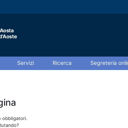
'Aosta
 d'Aoste
Servizi
Ricerca
Segreteria onli
gina
 obbligatori.
alutando?