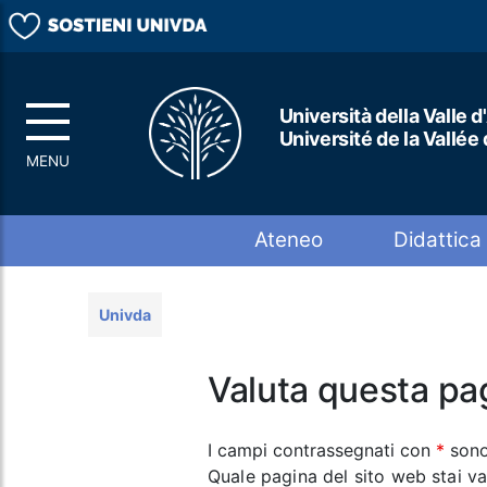
Università della Valle d
Université de la Vallée
Top menu
Ateneo
Didattica
Univda
Valuta questa pa
I campi contrassegnati con
*
sono
Quale pagina del sito web stai v