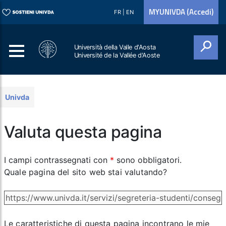
MYUNIVDA (Accedi)
FR
|
EN
Università della Valle d'Aosta
Université de la Vallée d'Aoste
Cerca
Univda
Valuta questa pagina
I campi contrassegnati con
*
sono obbligatori.
Quale pagina del sito web stai valutando?
Le caratteristiche di questa pagina incontrano le mie