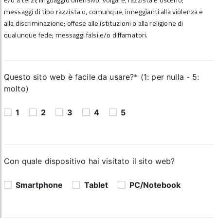
e/o a terzi; linguaggio offensivo, volgare, razzista e osceno;
messaggi di tipo razzista o, comunque, inneggianti alla violenza e
alla discriminazione; offese alle istituzioni o alla religione di
qualunque fede; messaggi falsi e/o diffamatori.
Questo sito web è facile da usare?* (1: per nulla - 5:
molto)
1
2
3
4
5
Con quale dispositivo hai visitato il sito web?
Smartphone
Tablet
PC/Notebook