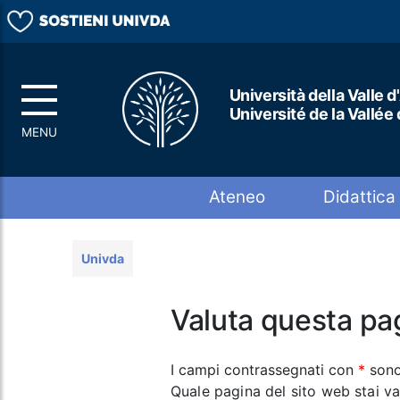
Università della Valle d
Université de la Vallée
Top menu
Ateneo
Didattica
Univda
Valuta questa pa
I campi contrassegnati con
*
sono
Quale pagina del sito web stai v