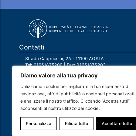
Contatti
Strada Cappuccini, 2A - 11100 AOSTA
Tel:
01651875200
| Fax:
01651875203
Email:
info@univda.it
Diamo valore alla tua privacy
Mail Responsabile Protezione dei Dati:
rpd@univda.it
Utilizziamo i cookie per migliorare la tua esperienza di
Posta certificata:
protocollo@pec.univda.it
navigazione, offrirti pubblicità o contenuti personalizzati
P.IVA 01040890079 e C.F. 91041130070
e analizzare il nostro traffico. Cliccando “Accetta tutti”,
Codice Univoco Ufficio: UF2EU2
acconsenti al nostro utilizzo dei cookie.
Nome ufficio: Uff_eFatturaPA
Codice IPA: uvdau_ao
Personalizza
Rifiuta tutto
Accettare tutto
Piè di pagina
Crediti
Note legali
Contatti
Privacy e Cookie policy