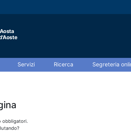
'Aosta
 d'Aoste
Servizi
Ricerca
Segreteria onli
gina
 obbligatori.
alutando?